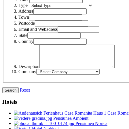
Type
Address
Town
Postcode
Email and Webadress
State
Country
Description
Company
Reset
Hotels
Casa Roman
Pensiunea Ambient
Pensiunea Norica
Hotel Ambient