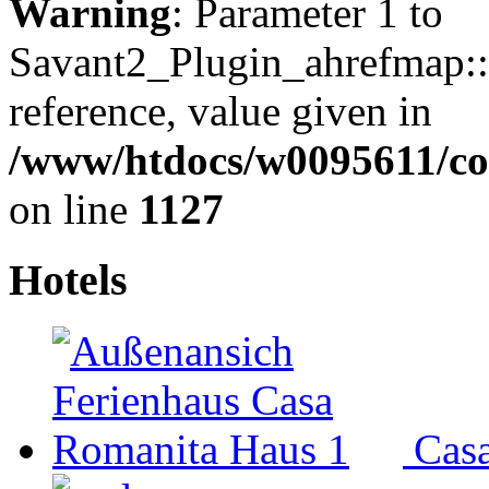
Warning
: Parameter 1 to
Savant2_Plugin_ahrefmap::p
reference, value given in
/www/htdocs/w0095611/c
on line
1127
Hotels
Cas